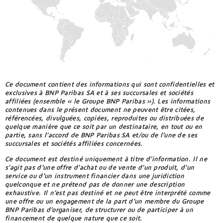
Allemagne
et-
(EUR)
AMD
Barbuda
(dram
arménien)
Andorre
Antilles
(EUR)
Néerlandaises
AOA
(kwanza)
Angola
Arabie
(AOA)
Saoudite
ARS
(peso
Anguilla
Argentine
argentin)
(XCD)
Ce document contient des informations qui sont confidentielles et
exclusives à BNP Paribas SA et à ses succursales et sociétés
Arménie
AUD
Antigua-
affiliées (ensemble « le Groupe BNP Paribas »). Les informations
(dollar
et-
contenues dans le présent document ne peuvent être citées,
australien)
Barbuda
Aruba
référencées, divulguées, copiées, reproduites ou distribuées de
(XCD)
quelque manière que ce soit par un destinataire, en tout ou en
AWG
Australie
partie, sans l’accord de BNP Paribas SA et/ou de l’une de ses
(florin
Antilles
succursales et sociétés affiliées concernées.
d'aruba)
Néerlandaises
Autriche
(XCG)
Ce document est destiné uniquement à titre d’information. Il ne
AZN
Azerbaïdjan
s’agit pas d’une offre d’achat ou de vente d’un produit, d’un
(manat)
Arabie
Saoudite
service ou d’un instrument financier dans une juridiction
(SAR)
Bahamas
quelconque et ne prétend pas de donner une description
BAM
(mark
exhaustive. Il n’est pas destiné et ne peut être interprété comme
convertible
Argentine
Bahreïn
une offre ou un engagement de la part d’un membre du Groupe
de
(ARS)
BNP Paribas d’organiser, de structurer ou de participer à un
bosnie-
Bangladesh
financement de quelque nature que ce soit.
herzegovine)