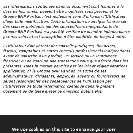
Arménie
(AMD)
Les informations contenues dans ce document sont fournies à la
Barbade
BBD
date de leur envoi, peuvent être modifiées sans préavis et le
(dollar
Aruba
Groupe BNP Paribas n’est nullement tenu d’informer l’Utilisateur
de
Belgique
(AWG)
barbade)
d’une telle modification. Toute information ou analyse fondée sur
des sources publiques (ou des sources/liens indépendants du
Belize
Australie
Groupe BNP Paribas) n’a pas été vérifiée de manière indépendante
BDT
(AUD)
(taka
par nos soins et est susceptible d’être modifiée de temps à autre.
Bénin
bangladeshien)
Autriche
L’Utilisateur doit obtenir des conseils juridiques, financiers,
(EUR)
Bermudes
BHD
fiscaux, comptables et autres conseils professionnels indépendants
(dinar
avant de souscrire à un produit, un service ou un instrument
de
Azerbaïdjan
Bhoutan
financier ou de conclure une transaction telle que décrite dans les
bahreïn)
(AZN)
présentes. Dans la mesure permise par les lois et réglementations
Biélorussie
applicables, ni le Groupe BNP Paribas, ni aucun de ses
BIF
Bahamas
administrateurs, dirigeants, employés, agents ou fournisseurs ne
(franc
(BSD)
Birmanie
seront responsables des conséquences de l’utilisation par
du
burundi)
l’Utilisateur de toute information contenue dans le présent
Bahreïn
Bolivie
document ou de toute erreur ou omission potentielle.
(BHD)
BMD
(dollar
Bosnie-
Bangladesh
des
Herzégovine
(BDT)
bermudes)
Botswana
Barbade
BND
(BBD)
(dollar
Brésil
de
We use cookies on this site to enhance your user
brunei)
Belgique
W