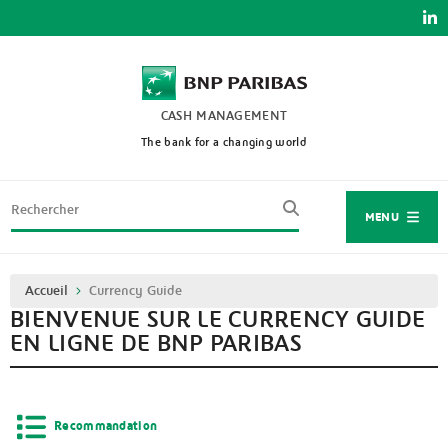
Aller
au
contenu
principal
CASH MANAGEMENT
The bank for a changing world
Rechercher
MENU
Fil
Accueil
Currency Guide
d'Ariane
BIENVENUE SUR LE CURRENCY GUIDE
EN LIGNE DE BNP PARIBAS
Recommandation