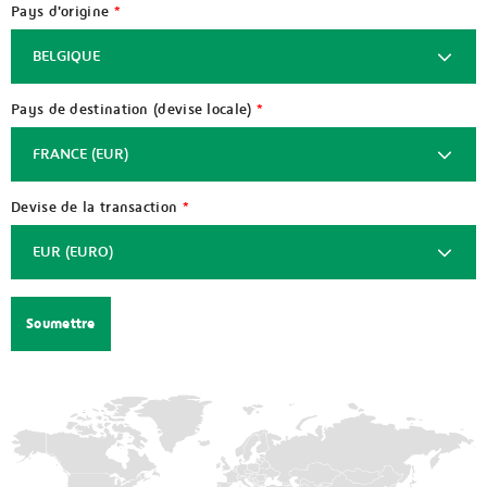
Pays d'origine
*
BELGIQUE
Pays de destination (devise locale)
*
Afghanistan
FRANCE (EUR)
Afrique
du
Devise de la transaction
*
Sud
Afghanistan
EUR (EURO)
Albanie
(AFN)
Algérie
Afrique
du
Sud
Allemagne
AED
(ZAR)
(dirham
Andorre
des
Albanie
émirats
(ALL)
arabes
Angola
unis)
Algérie
Anguilla
(DZD)
ALL
(lek)
Antigua-